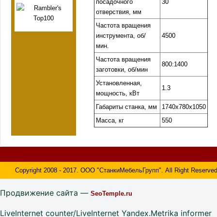
посадочного
30
отверствия, мм
Частота вращения
инструмента, об/
4500
мин.
Частота вращения
800:1400
заготовки, об/мин
Установленная,
1.3
мощность, кВт
Габариты станка, мм
1740х780х1050
Масса, кг
550
Copyright 2008 - 2017. ООО "СтанкиМебельГрупп". All Right Reserved
Продвижение сайта —
SeoTemple.ru
LiveInternet counter/LiveInternet Yandex.Metrika informer