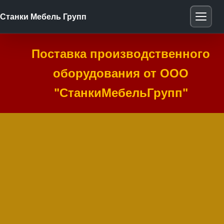
Станки Мебель Групп
Поставка производственного
оборудования от ООО
"СтанкиМебельГрупп"