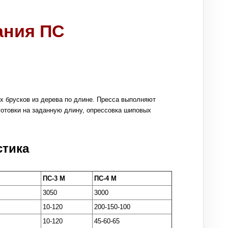
ания ПС
 брусков из дерева по длине. Пресса выполняют
готовки на заданную длину, опрессовка шиповых
стика
ПС-3 М
ПС-4 М
3050
3000
10-120
200-150-100
10-120
45-60-65