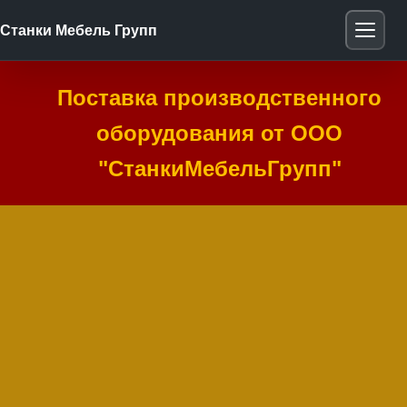
Станки Мебель Групп
Поставка производственного
оборудования от ООО
"СтанкиМебельГрупп"