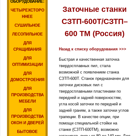
ОБОРУДОВАНИЕ:
Заточные станки
ЧЕТЫРЕХСТОРО
ННЕЕ
CЗТП-600Т/СЗТП–
СУШИЛЬНОЕ
600 ТМ (Россия)
ЛЕСОПИЛЬНОЕ
ДЛЯ
Назад к списку оборудования >>>
СРАЩИВАНИЯ
ДЛЯ
Быстрая и качественная заточка
ОПТИМИЗАЦИИ
твердосплавных пил, стала
возможной с появлением станка
ДЛЯ
СЗТП-600Т. Станок предназначен для
ДОМОСТРОЕНИЯ
заточки дисковых пил с
ДЛЯ
твердосплавными пластинами по
ПРОИЗВОДСТВА
передней и задней поверхностям,
МЕБЕЛИ
угла косой заточки по передней и
ДЛЯ
задней граням, а также заточки углов
ПРОИЗВОДСТВА
трапеции. В качестве опции, при
ОКОН И ДВЕРЕЙ
помощи специальной стойки на
станке (СЗТП-600ТМ), возможно
БЫТОВОЕ
затачивать пилы от 80 до 140 мм. Для