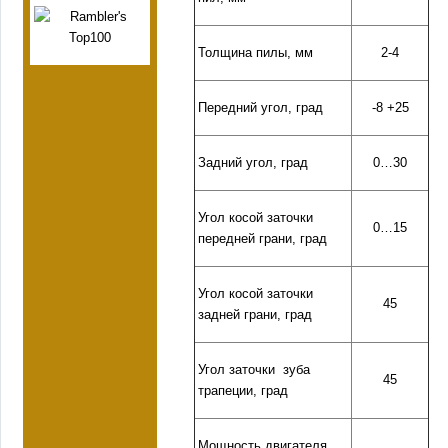
Толщина пилы, мм
2-4
Передний угол, град
-8 +25
Задний угол, град
0…30
Угол косой заточки
0…15
передней грани, град
Угол косой заточки
45
задней грани, град
Угол заточки зуба
45
трапеции, град
Мощность двигателя,