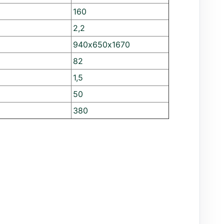
160
2,2
940х650х1670
82
1,5
50
380