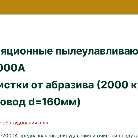
ляционные пылеулавливаю
000А
истки от абразива (2000 к
ховод d=160мм)
у оборудования >>>
-2000А предназначены для удаления и очистки воздух