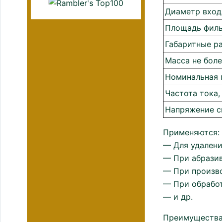
Диаметр вход
Площадь филь
Габаритные р
Масса не боле
Номинальная 
Частота тока,
Напряжение с
Применяются:
— Для удалени
— При абразив
— При произв
— При обработ
— и др.
Преимущества