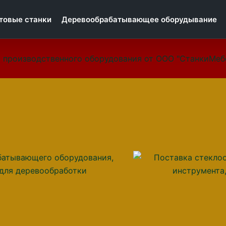
товые станки
Деревообрабатывающее оборудывание
 производственного оборудования от ООО "СтанкиМеб