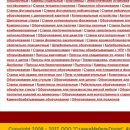
торцовочные
|
Камеры сушильные
|
Влагомеры
|
Энергетические установки
постформинга
|
Станки четырехсторонние
|
Паркетное оборудование
|
Стан
Станки фуговальные
|
Станки фуговально-рейсмусовые
|
Станки рейсмусо
оборудование с шипорезной кареткой
|
Копировальные устройства
|
Автоп
Шипорезные станки
|
Станки копировально-фрезерные
|
Оборудование для
Компрессоры
|
Оборудование для палочек
|
Центры оконные
|
Станки быто
комбинированные
|
Станки ленточнопильные
|
Станки сверлильно-пазова
цепнодолбежные
|
Оборудование для шкантов
|
Станки круглопалочные
|
Т
оборудование
|
Станки форматно-раскроечные
|
Станки кромкооблицовоч
сверлильно-присадочные
|
Шлифовальное оборудование
|
Калибровальн
оборудование
|
Станки клеенаносящие
|
Центры обрабатывающие с ЧПУ
|
П
облицовывания
|
Прессы вакуумные
|
Прессы для сращивания по длине
|
В
окон и щитов
|
Прессы для склеивания бруса
|
Термоупаковка, упаковочно
Дробилки
|
Прессы для брикетирования
|
Пылесосы
|
Камеры покрасочные
оборудование
|
Вальцовочное оборудование
|
Станки для плющения и фо
Станки для сварки ленточных пил
|
Печи углевыжигательные
|
Комплексы 
Оборудование для стульев
|
Оборудование для шпона
|
Оборудование для
Станки лазерные
|
Комплексы лесопильные
|
Рубительное оборудование
|
обработки стекла
|
Оборудование для производства мягкой мебели
|
Обору
пропитки изделий из древесины
|
Оборудование для искусственного старе
Камнеобрабатывающее оборудование
|
Оборудование для поддонов
Copyright 2008 - 2017. ООО "СтанкиМебельГрупп". All