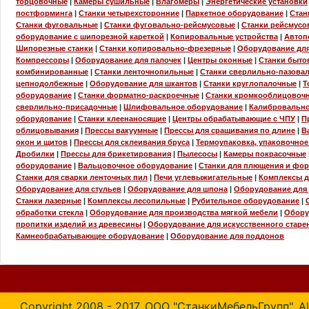
торцовочные
|
Камеры сушильные
|
Влагомеры
|
Энергетические установки
постформинга
|
Станки четырехсторонние
|
Паркетное оборудование
|
Стан
Станки фуговальные
|
Станки фуговально-рейсмусовые
|
Станки рейсмусо
оборудование с шипорезной кареткой
|
Копировальные устройства
|
Автоп
Шипорезные станки
|
Станки копировально-фрезерные
|
Оборудование для
Компрессоры
|
Оборудование для палочек
|
Центры оконные
|
Станки быто
комбинированные
|
Станки ленточнопильные
|
Станки сверлильно-пазова
цепнодолбежные
|
Оборудование для шкантов
|
Станки круглопалочные
|
Т
оборудование
|
Станки форматно-раскроечные
|
Станки кромкооблицовоч
сверлильно-присадочные
|
Шлифовальное оборудование
|
Калибровальн
оборудование
|
Станки клеенаносящие
|
Центры обрабатывающие с ЧПУ
|
П
облицовывания
|
Прессы вакуумные
|
Прессы для сращивания по длине
|
В
окон и щитов
|
Прессы для склеивания бруса
|
Термоупаковка, упаковочно
Дробилки
|
Прессы для брикетирования
|
Пылесосы
|
Камеры покрасочные
оборудование
|
Вальцовочное оборудование
|
Станки для плющения и фо
Станки для сварки ленточных пил
|
Печи углевыжигательные
|
Комплексы 
Оборудование для стульев
|
Оборудование для шпона
|
Оборудование для
Станки лазерные
|
Комплексы лесопильные
|
Рубительное оборудование
|
обработки стекла
|
Оборудование для производства мягкой мебели
|
Обору
пропитки изделий из древесины
|
Оборудование для искусственного старе
Камнеобрабатывающее оборудование
|
Оборудование для поддонов
Copyright 2008 - 2017. ООО "СтанкиМебельГрупп". All