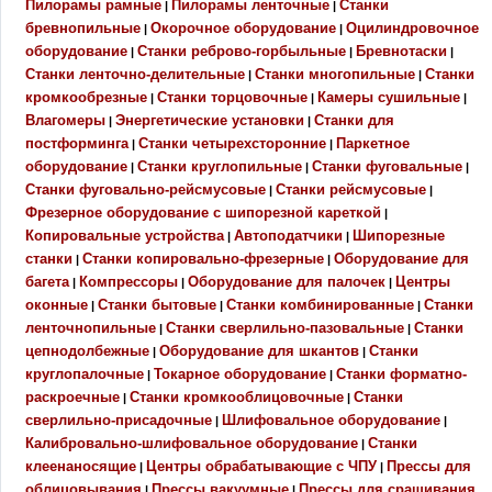
Пилорамы рамные
Пилорамы ленточные
Станки
|
|
бревнопильные
Окорочное оборудование
Оцилиндровочное
|
|
оборудование
Станки реброво-горбыльные
Бревнотаски
|
|
|
Станки ленточно-делительные
Станки многопильные
Станки
|
|
кромкообрезные
Станки торцовочные
Камеры сушильные
|
|
|
Влагомеры
Энергетические установки
Станки для
|
|
постформинга
Станки четырехсторонние
Паркетное
|
|
оборудование
Станки круглопильные
Станки фуговальные
|
|
|
Станки фуговально-рейсмусовые
Станки рейсмусовые
|
|
Фрезерное оборудование с шипорезной кареткой
|
Копировальные устройства
Автоподатчики
Шипорезные
|
|
станки
Станки копировально-фрезерные
Оборудование для
|
|
багета
Компрессоры
Оборудование для палочек
Центры
|
|
|
оконные
Станки бытовые
Станки комбинированные
Станки
|
|
|
ленточнопильные
Станки сверлильно-пазовальные
Станки
|
|
цепнодолбежные
Оборудование для шкантов
Станки
|
|
круглопалочные
Токарное оборудование
Станки форматно-
|
|
раскроечные
Станки кромкооблицовочные
Станки
|
|
сверлильно-присадочные
Шлифовальное оборудование
|
|
Калибровально-шлифовальное оборудование
Станки
|
клеенаносящие
Центры обрабатывающие с ЧПУ
Прессы для
|
|
облицовывания
Прессы вакуумные
Прессы для сращивания
|
|