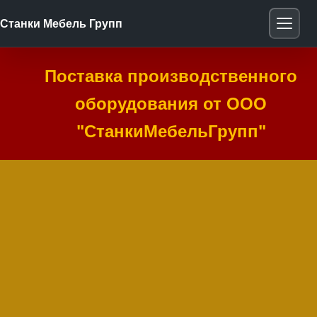
Станки Мебель Групп
Поставка производственного
оборудования от ООО
"СтанкиМебельГрупп"