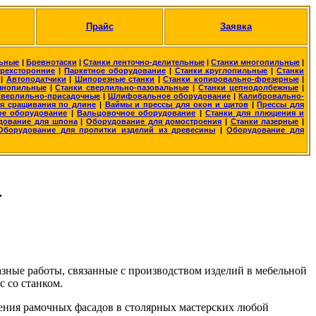
Прайс
Заявка
льные
|
Бревнотаски
|
Станки ленточно-делительные
|
Станки многопильные
|
ырехсторонние
|
Паркетное оборудование
|
Станки круглопильные
|
Станки
|
Автоподатчики
|
Шипорезные станки
|
Станки копировально-фрезерные
|
чнопильные
|
Станки сверлильно-пазовальные
|
Станки цепнодолбежные
|
сверлильно-присадочные
|
Шлифовальное оборудование
|
Калибровально-
я сращивания по длине
|
Ваймы и прессы для окон и щитов
|
Прессы для
ое оборудование
|
Вальцовочное оборудование
|
Станки для плющения и
дование для шпона
|
Оборудование для домостроения
|
Станки лазерные
|
Оборудование для пропитки изделий из древесины
|
Оборудование для
.
ные работы, связанные с производством изделий в мебельной
 со станком.
ения рамочных фасадов в столярных мастерских любой