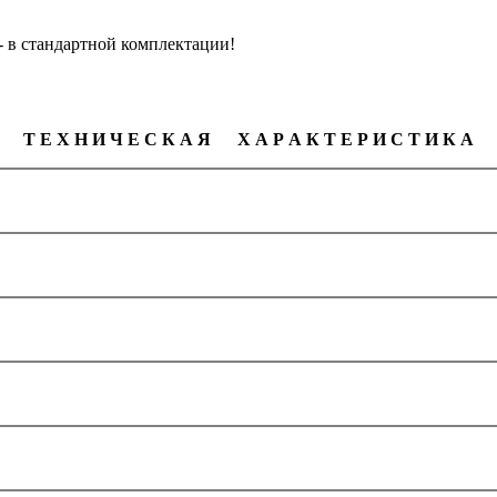
 в стандартной комплектации!
Т Е Х Н И Ч Е С К А Я Х А Р А К Т Е Р И С Т И К А