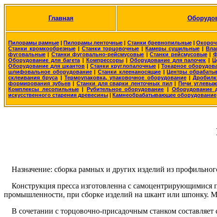
Главная
Оборудо
Пилорамы рамные
|
Пилорамы ленточные
|
Станки бревнопильные
|
Окороч
Станки кромкообрезные
|
Станки торцовочные
|
Камеры сушильные
|
Вла
фуговальные
|
Станки фуговально-рейсмусовые
|
Станки рейсмусовые
|
Ф
Оборудование для багета
|
Компрессоры
|
Оборудование для палочек
|
Ц
Оборудование для шкантов
|
Станки круглопалочные
|
Токарное оборудов
шлифовальное оборудование
|
Станки клеенаносящие
|
Центры обрабаты
склеивания бруса
|
Термоупаковка, упаковочное оборудование
|
Дробилк
формирования зубьев
|
Станки для сварки ленточных пил
|
Печи углевыж
Комплексы лесопильные
|
Рубительное оборудование
|
Оборудование д
искусственного старения древесины
|
Камнеобрабатывающее оборудование
Назначение: cборка рамных и других изделий из профильного
Конструкция пресса изготовленна с самоцентрирующимися пр
промышленности, при сборке изделий на шкант или шпонку. Мо
В сочетании с торцовочно-присадочным станком составляет 