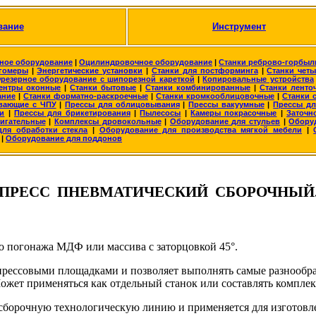
вание
Инструмент
ное оборудование
|
Оцилиндровочное оборудование
|
Станки реброво-горбы
гомеры
|
Энергетические установки
|
Станки для постформинга
|
Станки чет
резерное оборудование с шипорезной кареткой
|
Копировальные устройства
ентры оконные
|
Станки бытовые
|
Станки комбинированные
|
Станки ленто
ание
|
Станки форматно-раскроечные
|
Станки кромкооблицовочные
|
Станки 
вающие с ЧПУ
|
Прессы для облицовывания
|
Прессы вакуумные
|
Прессы дл
и
|
Прессы для брикетирования
|
Пылесосы
|
Камеры покрасочные
|
Заточн
игательные
|
Комплексы дровокольные
|
Оборудование для стульев
|
Обору
ля обработки стекла
|
Оборудование для производства мягкой мебели
|
|
Оборудование для поддонов
ПРЕСС ПНЕВМАТИЧЕСКИЙ СБОРОЧНЫЙ
 погонажа МДФ или массива с заторцовкой 45°.
ессовыми площадками и позволяет выполнять самые разнообраз
жет применяться как отдельный станок или составлять комплекс
сборочную технологическую линию и применяется для изготовл