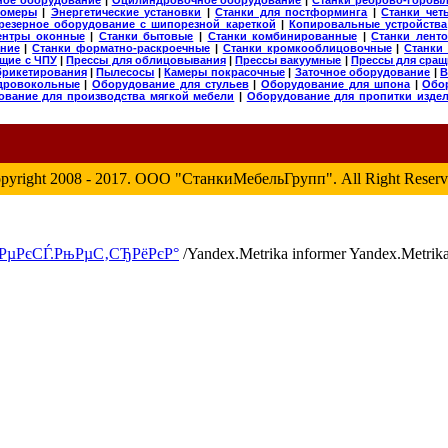
гомеры
|
Энергетические установки
|
Станки для постформинга
|
Станки чет
резерное оборудование с шипорезной кареткой
|
Копировальные устройства
ентры оконные
|
Станки бытовые
|
Станки комбинированные
|
Станки лент
ние
|
Станки форматно-раскроечные
|
Станки кромкооблицовочные
|
Станки
щие с ЧПУ
|
Прессы для облицовывания
|
Прессы вакуумные
|
Прессы для сращ
брикетирования
|
Пылесосы
|
Камеры покрасочные
|
Заточное оборудование
|
В
дровокольные
|
Оборудование для стульев
|
Оборудование для шпона
|
Обо
ование для производства мягкой мебели
|
Оборудование для пропитки изде
pyright 2008 - 2017. ООО "СтанкиМебельГрупп". All Right Reserv
/Yandex.Metrika informer Yandex.Metrika