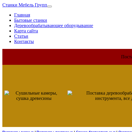
Станки Мебель Групп
Главная
Бытовые станки
Деревообрабатывающее оборудывание
Карта сайта
Статьи
Контакты
Пост
Пилорамы рамные
|
Пилорамы ленточные
|
Станки бревнопильные
|
Окороч