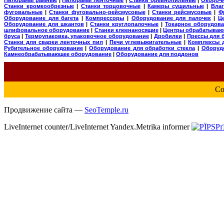
Станки кромкообрезные
|
Станки торцовочные
|
Камеры сушильные
|
Вла
фуговальные
|
Станки фуговально-рейсмусовые
|
Станки рейсмусовые
|
Ф
Оборудование для багета
|
Компрессоры
|
Оборудование для палочек
|
Ц
Оборудование для шкантов
|
Станки круглопалочные
|
Токарное оборудова
шлифовальное оборудование
|
Станки клеенаносящие
|
Центры обрабатываю
бруса
|
Термоупаковка, упаковочное оборудование
|
Дробилки
|
Прессы для 
Станки для сварки ленточных пил
|
Печи углевыжигательные
|
Комплексы 
Рубительное оборудование
|
Оборудование для обработки стекла
|
Оборуд
Камнеобрабатывающее оборудование
|
Оборудование для поддонов
Co
Продвижение сайта —
SeoTemple.ru
LiveInternet counter/LiveInternet Yandex.Metrika informer