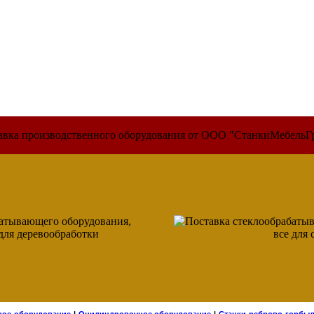
авка производственного оборудования от ООО "СтанкиМебельГ
ное оборудование
|
Оцилиндровочное оборудование
|
Станки реброво-горбы