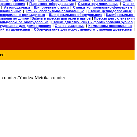
ырехсторонние
|
Паркетное оборудование
|
Станки круглопильные
|
Станки
|
Автоподатчики
|
Шипорезные станки
|
Станки копировально-фрезерные
|
очнопильные
|
Станки сверлильно-пазовальные
|
Станки цепнодолбежные
|
 сверлильно-присадочные
|
Шлифовальное оборудование
|
Калибровально-
ивания по длине
|
Ваймы и прессы для окон и щитов
|
Прессы для склеивания
альцовочное оборудование
|
Станки для плющения и формирования зубьев
|
рудование для домостроения
|
Станки лазерные
|
Комплексы лесопильные
|
лий из древесины
|
Оборудование для искусственного старения древесины
|
ed.
 counter /Yandex.Metrika counter