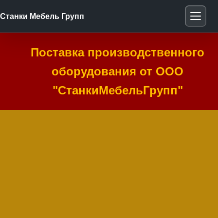
Станки Мебель Групп
Поставка производственного
оборудования от ООО
"СтанкиМебельГрупп"