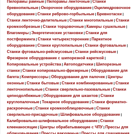
Пилорамы рамные
Пилорамы ленточные
Станки
|
|
бревнопильные
Окорочное оборудование
Оцилиндровочное
|
|
оборудование
Станки реброво-горбыльные
Бревнотаски
|
|
|
Станки ленточно-делительные
Станки многопильные
Станки
|
|
кромкообрезные
Станки торцовочные
Камеры сушильные
|
|
|
Влагомеры
Энергетические установки
Станки для
|
|
постформинга
Станки четырехсторонние
Паркетное
|
|
оборудование
Станки круглопильные
Станки фуговальные
|
|
|
Станки фуговально-рейсмусовые
Станки рейсмусовые
|
|
Фрезерное оборудование с шипорезной кареткой
|
Копировальные устройства
Автоподатчики
Шипорезные
|
|
станки
Станки копировально-фрезерные
Оборудование для
|
|
багета
Компрессоры
Оборудование для палочек
Центры
|
|
|
оконные
Станки бытовые
Станки комбинированные
Станки
|
|
|
ленточнопильные
Станки сверлильно-пазовальные
Станки
|
|
цепнодолбежные
Оборудование для шкантов
Станки
|
|
круглопалочные
Токарное оборудование
Станки форматно-
|
|
раскроечные
Станки кромкооблицовочные
Станки
|
|
сверлильно-присадочные
Шлифовальное оборудование
|
|
Калибровально-шлифовальное оборудование
Станки
|
клеенаносящие
Центры обрабатывающие с ЧПУ
Прессы для
|
|
облицовывания
Прессы вакуумные
Прессы для сращивания
|
|