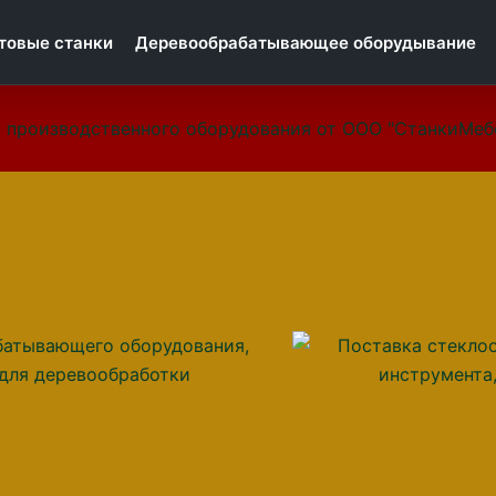
товые станки
Деревообрабатывающее оборудывание
 производственного оборудования от ООО "СтанкиМеб