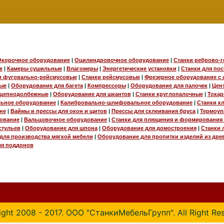
Окорочное оборудование
|
Оцилиндровочное оборудование
|
Станки реброво-
е
|
Камеры сушильные
|
Влагомеры
|
Энергетические установки
|
Станки для по
и фуговально-рейсмусовые
|
Станки рейсмусовые
|
Фрезерное оборудование с 
ые
|
Оборудование для багета
|
Компрессоры
|
Оборудование для палочек
|
Цен
 цепнодолбежные
|
Оборудование для шкантов
|
Станки круглопалочные
|
Токар
ьное оборудование
|
Калибровально-шлифовальное оборудование
|
Станки к
не
|
Ваймы и прессы для окон и щитов
|
Прессы для склеивания бруса
|
Термоуп
дование
|
Вальцовочное оборудование
|
Станки для плющения и формирования 
стульев
|
Оборудование для шпона
|
Оборудование для домостроения
|
Станки 
для производства мягкой мебели
|
Оборудование для пропитки изделий из дре
ля поддонов
ght 2008 - 2017. ООО "СтанкиМебельГрупп". All Right Re