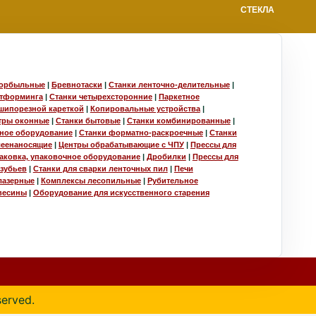
СТЕКЛА
горбыльные
|
Бревнотаски
|
Станки ленточно-делительные
|
стформинга
|
Станки четырехсторонние
|
Паркетное
шипорезной кареткой
|
Копировальные устройства
|
тры оконные
|
Станки бытовые
|
Станки комбинированные
|
ное оборудование
|
Станки форматно-раскроечные
|
Станки
леенаносящие
|
Центры обрабатывающие с ЧПУ
|
Прессы для
аковка, упаковочное оборудование
|
Дробилки
|
Прессы для
зубьев
|
Станки для сварки ленточных пил
|
Печи
лазерные
|
Комплексы лесопильные
|
Рубительное
весины
|
Оборудование для искусственного старения
served.