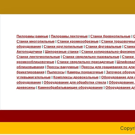
Пилорамы рамные
|
Пилорамы ленточные
|
Станки бревнопильные
|
Станки многопильные
|
Станки кромкообрезные
|
Станки торцовочны
оборудование
|
Станки круглопильные
|
Станки фуговальные
|
Станк
Автоподатчики
|
Шипорезные станки
|
Станки копировально-фрезерн
Станки ленточнопильные
|
Станки сверлильно-пазовальные
|
Станки
кромкооблицовочные
|
Станки сверлильно-присадочные
|
Шлифовал
облицовывания
|
Прессы вакуумные
|
Прессы для сращивания по дли
брикетирования
|
Пылесосы
|
Камеры покрасочные
|
Заточное обору
углевыжигательные
|
Комплексы дровокольные
|
Оборудование для 
оборудование
|
Оборудование для обработки стекла
|
Оборудование 
древесины
|
Камнеобрабатывающее оборудование
|
Оборудование д
Copyri