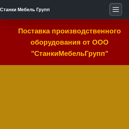
Станки Мебель Групп
Поставка производственного
оборудования от ООО
"СтанкиМебельГрупп"