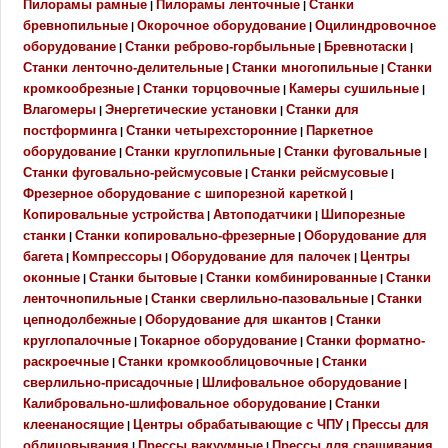
Пилорамы рамные
Пилорамы ленточные
Станки
|
|
бревнопильные
Окорочное оборудование
Оцилиндровочное
|
|
оборудование
Станки реброво-горбыльные
Бревнотаски
|
|
|
Станки ленточно-делительные
Станки многопильные
Станки
|
|
кромкообрезные
Станки торцовочные
Камеры сушильные
|
|
|
Влагомеры
Энергетические установки
Станки для
|
|
постформинга
Станки четырехсторонние
Паркетное
|
|
оборудование
Станки круглопильные
Станки фуговальные
|
|
|
Станки фуговально-рейсмусовые
Станки рейсмусовые
|
|
Фрезерное оборудование с шипорезной кареткой
|
Копировальные устройства
Автоподатчики
Шипорезные
|
|
станки
Станки копировально-фрезерные
Оборудование для
|
|
багета
Компрессоры
Оборудование для палочек
Центры
|
|
|
оконные
Станки бытовые
Станки комбинированные
Станки
|
|
|
ленточнопильные
Станки сверлильно-пазовальные
Станки
|
|
цепнодолбежные
Оборудование для шкантов
Станки
|
|
круглопалочные
Токарное оборудование
Станки форматно-
|
|
раскроечные
Станки кромкооблицовочные
Станки
|
|
сверлильно-присадочные
Шлифовальное оборудование
|
|
Калибровально-шлифовальное оборудование
Станки
|
клеенаносящие
Центры обрабатывающие с ЧПУ
Прессы для
|
|
облицовывания
Прессы вакуумные
Прессы для сращивания
|
|