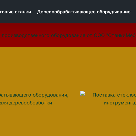
товые станки
Деревообрабатывающее оборудывание
 производственного оборудования от ООО "СтанкиМеб