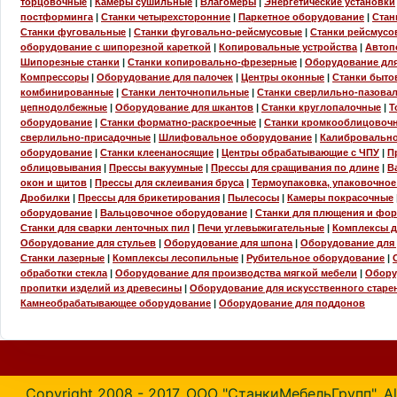
торцовочные
|
Камеры сушильные
|
Влагомеры
|
Энергетические установки
постформинга
|
Станки четырехсторонние
|
Паркетное оборудование
|
Стан
Станки фуговальные
|
Станки фуговально-рейсмусовые
|
Станки рейсмусо
оборудование с шипорезной кареткой
|
Копировальные устройства
|
Автоп
Шипорезные станки
|
Станки копировально-фрезерные
|
Оборудование для
Компрессоры
|
Оборудование для палочек
|
Центры оконные
|
Станки быто
комбинированные
|
Станки ленточнопильные
|
Станки сверлильно-пазова
цепнодолбежные
|
Оборудование для шкантов
|
Станки круглопалочные
|
Т
оборудование
|
Станки форматно-раскроечные
|
Станки кромкооблицовоч
сверлильно-присадочные
|
Шлифовальное оборудование
|
Калибровальн
оборудование
|
Станки клеенаносящие
|
Центры обрабатывающие с ЧПУ
|
П
облицовывания
|
Прессы вакуумные
|
Прессы для сращивания по длине
|
В
окон и щитов
|
Прессы для склеивания бруса
|
Термоупаковка, упаковочно
Дробилки
|
Прессы для брикетирования
|
Пылесосы
|
Камеры покрасочные
оборудование
|
Вальцовочное оборудование
|
Станки для плющения и фо
Станки для сварки ленточных пил
|
Печи углевыжигательные
|
Комплексы 
Оборудование для стульев
|
Оборудование для шпона
|
Оборудование для
Станки лазерные
|
Комплексы лесопильные
|
Рубительное оборудование
|
обработки стекла
|
Оборудование для производства мягкой мебели
|
Обору
пропитки изделий из древесины
|
Оборудование для искусственного старе
Камнеобрабатывающее оборудование
|
Оборудование для поддонов
Copyright 2008 - 2017. ООО "СтанкиМебельГрупп". All